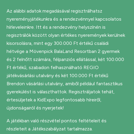
Az alábbi adatok megadásával regisztrálhatsz
nyereményjátékunkra és a rendezvénnyel kapcsolatos
hírleveleinkre. Itt és a rendezvény helyszínén is
regisztrálók között olyan értékes nyeremények kerülnek
kisorsolásra, mint egy 300.000 Ft értékű családi
hétvége a Mövenpick BalaLand Resortban 2 gyermek
és 2 felnőtt számára, félpanziós ellátással, két 100.000
Ft értékű, szabadon felhasználható REGIO
játékvásárlási utalvány és két 100.000 Ft értékű
Brendon vásárlási utalvány, amiből például fantasztikus
gyerekülést is választhattok. Regisztráljatok tehát,
értesüljetek a KidExpo legfontosabb híreiről,
újdonságairól és nyerjetek!
A játékban való részvétel pontos feltételeit és
részleteit a
Játékszabályzat
tartalmazza.