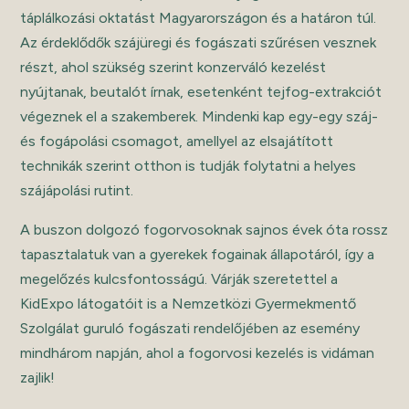
táplálkozási oktatást Magyarországon és a határon túl.
Az érdeklődők szájüregi és fogászati szűrésen vesznek
részt, ahol szükség szerint konzerváló kezelést
nyújtanak, beutalót írnak, esetenként tejfog-extrakciót
végeznek el a szakemberek. Mindenki kap egy-egy száj-
és fogápolási csomagot, amellyel az elsajátított
technikák szerint otthon is tudják folytatni a helyes
szájápolási rutint.
A buszon dolgozó fogorvosoknak sajnos évek óta rossz
tapasztalatuk van a gyerekek fogainak állapotáról, így a
megelőzés kulcsfontosságú. Várják szeretettel a
KidExpo látogatóit is a Nemzetközi Gyermekmentő
Szolgálat guruló fogászati rendelőjében az esemény
mindhárom napján, ahol a fogorvosi kezelés is vidáman
zajlik!