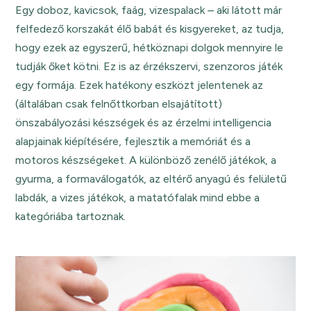
Egy doboz, kavicsok, faág, vizespalack – aki látott már
felfedező korszakát élő babát és kisgyereket, az tudja,
hogy ezek az egyszerű, hétköznapi dolgok mennyire le
tudják őket kötni. Ez is az érzékszervi, szenzoros játék
egy formája. Ezek hatékony eszközt jelentenek az
(általában csak felnőttkorban elsajátított)
önszabályozási készségek és az érzelmi intelligencia
alapjainak kiépítésére, fejlesztik a memóriát és a
motoros készségeket. A különböző zenélő játékok, a
gyurma, a formaválogatók, az eltérő anyagú és felületű
labdák, a vizes játékok, a matatófalak mind ebbe a
kategóriába tartoznak.