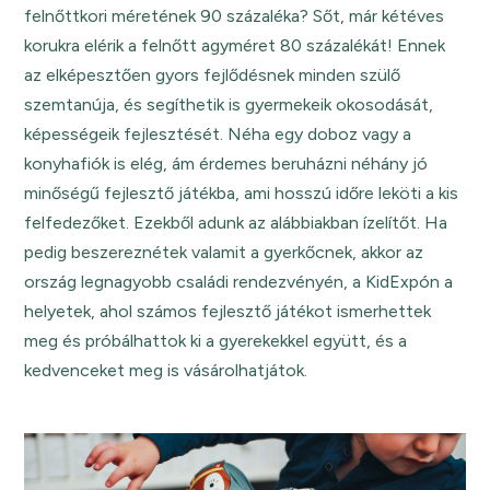
felnőttkori méretének 90 százaléka? Sőt, már kétéves
korukra elérik a felnőtt agyméret 80 százalékát! Ennek
az elképesztően gyors fejlődésnek minden szülő
szemtanúja, és segíthetik is gyermekeik okosodását,
képességeik fejlesztését. Néha egy doboz vagy a
konyhafiók is elég, ám érdemes beruházni néhány jó
minőségű fejlesztő játékba, ami hosszú időre leköti a kis
felfedezőket. Ezekből adunk az alábbiakban ízelítőt. Ha
pedig beszereznétek valamit a gyerkőcnek, akkor az
ország legnagyobb családi rendezvényén, a KidExpón a
helyetek, ahol számos fejlesztő játékot ismerhettek
meg és próbálhattok ki a gyerekekkel együtt, és a
kedvenceket meg is vásárolhatjátok.