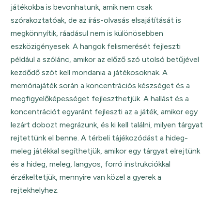
játékokba is bevonhatunk, amik nem csak
szórakoztatóak, de az írás-olvasás elsajátítását is
megkönnyítik, ráadásul nem is különösebben
eszközigényesek. A hangok felismerését fejleszti
például a szólánc, amikor az előző szó utolsó betűjével
kezdődő szót kell mondania a játékosoknak. A
memóriajáték során a koncentrációs készséget és a
megfigyelőképességet fejleszthetjük. A hallást és a
koncentrációt egyaránt fejleszti az a játék, amikor egy
lezárt dobozt megrázunk, és ki kell találni, milyen tárgyat
rejtettünk el benne. A térbeli tájékozódást a hideg-
meleg játékkal segíthetjük, amikor egy tárgyat elrejtünk
és a hideg, meleg, langyos, forró instrukciókkal
érzékeltetjük, mennyire van közel a gyerek a
rejtekhelyhez.