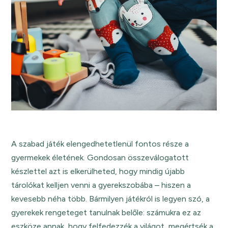
A szabad játék elengedhetetlenül fontos része a
gyermekek életének. Gondosan összeválogatott
készlettel azt is elkerülheted, hogy mindig újabb
tárolókat kelljen venni a gyerekszobába – hiszen a
kevesebb néha több. Bármilyen játékról is legyen szó, a
gyerekek rengeteget tanulnak belőle: számukra ez az
eszköze annak, hogy felfedezzék a világot, megértsék a