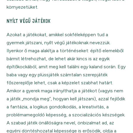
környezetüket.
NYÍLT VÉGŰ JÁTÉKOK
Azokat a játékokat, amikkel sokféleképpen tud a
gyermek játszani, nyílt végű játékoknak nevezzük.
Ilyenkor ő maga alakítja a történéseket: építő elemekből
bármit létrehozhat, de lehet akár kincs is az egyik
építőkockából, amit meg kell találni egy kaland során. Egy
baba vagy egy plüssjáték számtalan szerepjáték
főszereplője lehet, csak a képzelet szabhat határt.
Amikor a gyerek maga irányíthatja a játékot (vagyis nem
a játék „mondja meg”, hogyan kell játszani), azzal fejlődik
a fantázia, a logikus gondolkodás, a kreativitás, a
problémamegoldó képesség, a szocializációs készségek.
A szabad játék önállóságra nevel, önbizalmat ad, az
egyéni döntéshozatal képessége is erősödik, oldja a