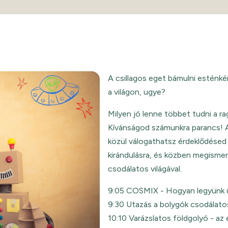
A csillagos eget bámulni esténké
a világon, ugye?
Milyen jó lenne többet tudni a 
Kívánságod számunkra parancs! 
közül válogathatsz érdeklődésed 
kirándulásra, és közben megismer
csodálatos világával.
9:05 COSMIX - Hogyan legyünk 
9:30 Utazás a bolygók csodálatos
10:10 Varázslatos földgolyó - az