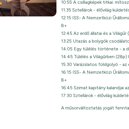
10:55 A csillagképek titkai: mítos
11:35 Sztellárok - élővilág küldet
12:15 ISS- A Nemzetközi Űrállomá
8+
12:45 Az erdő állatai és a Világűr
13:25 Utazás a bolygók csodálato
14:05 Egy túlélés története - a 
14:45 Túlélés a Világűrben (28p)
15:30 Varázslatos földgolyó - a
16:15 ISS- A Nemzetközi Űrállomá
8+
16:45 Szimat kapitány kalandjai 
17:30 Sztellárok - élővilág küldet
A műsorváltoztatás jogát fenntar