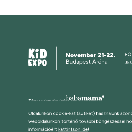
November 21-22.
RÓ
Budapest Aréna
JE
Társrendezvényünk
Oldalunkon cookie-kat (sütiket) használunk azono
weboldalunkon történő további böngészéssel hoz
információért
kattintson ide
!