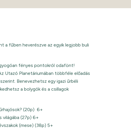
nt a fűben heverészve az egyik legjobb buli
ragyogóan fényes pontokról odafönt!
Az Utazó Planetáriumában többféle előadás
szerint. Benevezhetsz egy igazi űrbéli
kedhetsz a bolygók és a csillagok
űrhajósok? (20p) 6+
 világába (27p) 6+
 évszakok (mese) (38p) 5+