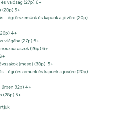
z és valóság (27p) 6+
és (28p) 5+
s - égi őrszemünk és kapunk a jövőre (20p)
 (26p) 4+
s világába (27p) 6+
dinoszauruszok (26p) 6+
 8+
z évszakok (mese) (38p) 5+
s - égi őrszemünk és kapunk a jövőre (20p)
az űrben 32p) 4+
és (28p) 5+
tjuk.