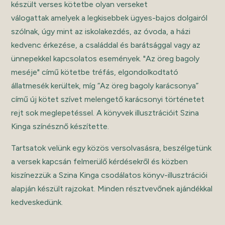
készült verses kötetbe olyan verseket
válogattak amelyek a legkisebbek ügyes-bajos dolgairól
szólnak, úgy mint az iskolakezdés, az óvoda, a házi
kedvenc érkezése, a családdal és barátsággal vagy az
ünnepekkel kapcsolatos események. "Az öreg bagoly
meséje" című kötetbe tréfás, elgondolkodtató
állatmesék kerültek, míg “Az öreg bagoly karácsonya”
című új kötet szívet melengető karácsonyi történetet
rejt sok meglepetéssel. A könyvek illusztrációit Szina
Kinga színésznő készítette.
Tartsatok velünk egy közös versolvasásra, beszélgetünk
a versek kapcsán felmerülő kérdésekről és közben
kiszínezzük a Szina Kinga csodálatos könyv-illusztrációi
alapján készült rajzokat. Minden résztvevőnek ajándékkal
kedveskedünk.