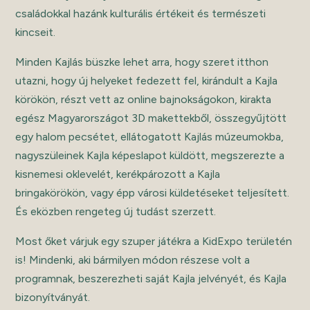
családokkal hazánk kulturális értékeit és természeti
kincseit.
Minden Kajlás büszke lehet arra, hogy szeret itthon
utazni, hogy új helyeket fedezett fel, kirándult a Kajla
körökön, részt vett az online bajnokságokon, kirakta
egész Magyarországot 3D makettekből, összegyűjtött
egy halom pecsétet, ellátogatott Kajlás múzeumokba,
nagyszüleinek Kajla képeslapot küldött, megszerezte a
kisnemesi oklevelét, kerékpározott a Kajla
bringakörökön, vagy épp városi küldetéseket teljesített.
És eközben rengeteg új tudást szerzett.
Most őket várjuk egy szuper játékra a KidExpo területén
is! Mindenki, aki bármilyen módon részese volt a
programnak, beszerezheti saját Kajla jelvényét, és Kajla
bizonyítványát.