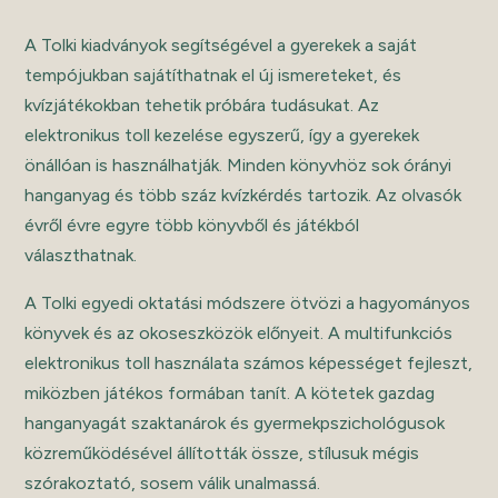
A Tolki kiadványok segítségével a gyerekek a saját
tempójukban sajátíthatnak el új ismereteket, és
kvízjátékokban tehetik próbára tudásukat. Az
elektronikus toll kezelése egyszerű, így a gyerekek
önállóan is használhatják. Minden könyvhöz sok órányi
hanganyag és több száz kvízkérdés tartozik. Az olvasók
évről évre egyre több könyvből és játékból
választhatnak.
A Tolki egyedi oktatási módszere ötvözi a hagyományos
könyvek és az okoseszközök előnyeit. A multifunkciós
elektronikus toll használata számos képességet fejleszt,
miközben játékos formában tanít. A kötetek gazdag
hanganyagát szaktanárok és gyermekpszichológusok
közreműködésével állították össze, stílusuk mégis
szórakoztató, sosem válik unalmassá.