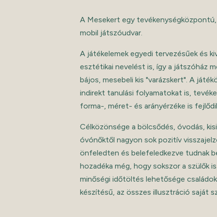
A Mesekert egy tevékenységközpontú, i
mobil játszóudvar.
A játékelemek egyedi tervezésűek és kiv
esztétikai nevelést is, így a játszóház
bájos, mesebeli kis "varázskert". A játé
indirekt tanulási folyamatokat is, tevé
forma-, méret- és arányérzéke is fejlődi
Célközönsége a bölcsődés, óvodás, kisis
óvónőktől nagyon sok pozitív visszajelz
önfeledten és belefeledkezve tudnak ben
hozadéka még, hogy sokszor a szülők is
minőségi időtöltés lehetősége családok
készítésű, az összes illusztráció saját 