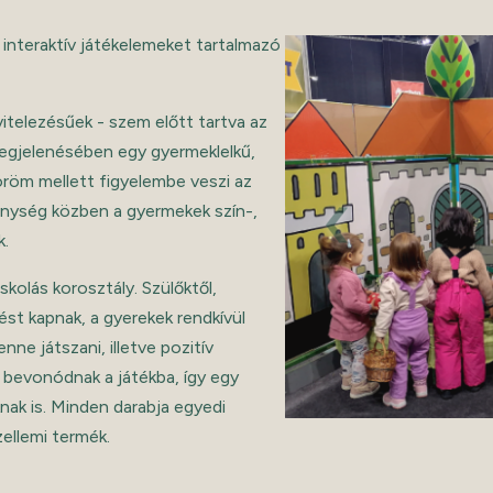
nteraktív játékelemeket tartalmazó
itelezésűek - szem előtt tartva az
 megjelenésében egy gyermeklelkű,
‹
köröm mellett figyelembe veszi az
kenység közben a gyermekek szín-,
k.
kolás korosztály. Szülőktől,
ést kapnak, a gyerekek rendkívül
ne játszani, illetve pozitív
 bevonódnak a játékba, így egy
nak is. Minden darabja egyedi
szellemi termék.