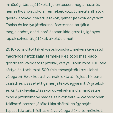
minőségi társasjátékokat jelentessen meg a hazai és
nemzetközi piacokon. Termékeik között megtalálhatók
gyerekjátékok, családi játékok, gamer játékok egyaránt.
Táblás és kártya játékaiknál fontosnak tartják a
megjelenést, ezért aprólékosan kidolgozott, igényes
rajzok színesítik játékaik alkotóelemeit.
2016-tól indították el webshopjukat, melyen keresztül
megrendelhetők saját termékeik és több más kiadó
gondosan válogatott játékai, kártyái. Több mint 100 féle
kártya és több mint 500 féle társasjáték közül lehet
válogatni. Ezek között vannak, oktató, fejlesztő, parti,
családi és összetett gamer játékok egyaránt. A játékok
és kártyák kiválasztásakor ügyelnek mind a minőségre,
mind a játékélmény magas színvonalára. A webshopban
található összes játékot kipróbálták és így saját
tapasztalataikat felhasználva válogatták a termékeket.